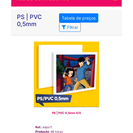
PS | PVC
Tabela de preços
0,5mm
Filtrar
PS | PVC 0,5mm 4/0
Ref.:
adps11
Produção:
48 horas