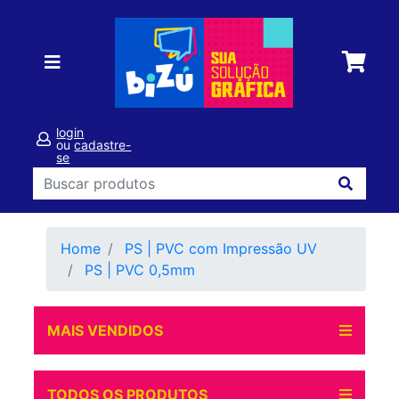
login
ou
cadastre-
se
Home
PS | PVC com Impressão UV
PS | PVC 0,5mm
MAIS VENDIDOS
TODOS OS PRODUTOS