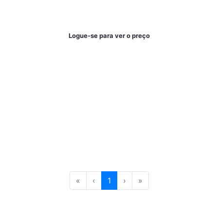
Logue-se para ver o preço
«
‹
1
›
»