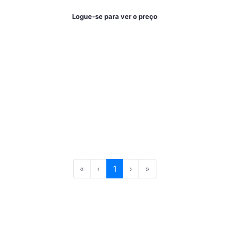
Logue-se para ver o preço
«
‹
1
›
»