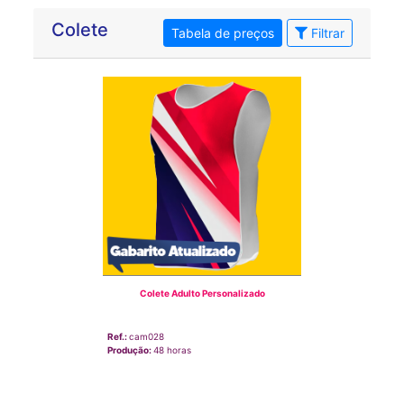
Colete
Tabela de preços
Filtrar
Colete Adulto Personalizado
Ref.:
cam028
Produção:
48 horas