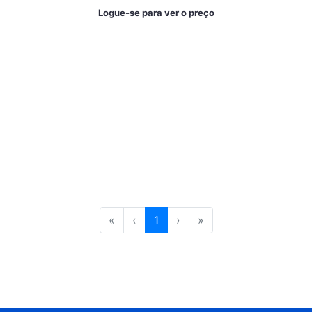
Logue-se para ver o preço
«
‹
1
›
»