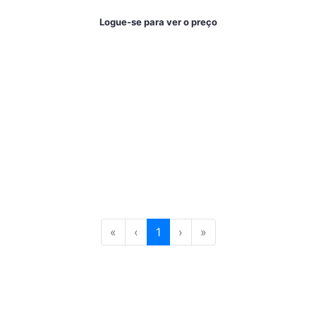
Logue-se para ver o preço
«
‹
1
›
»